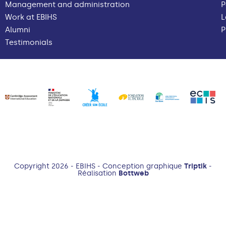
Management and administration
P
Work at EBIHS
L
Alumni
P
Testimonials
Copyright 2026 - EBIHS - Conception graphique
Triptik
-
Réalisation
Bottweb