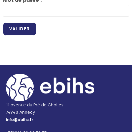
Mot de passe :
11 avenue du Pré de Challes
74940 Annecy
info@ebihs.fr