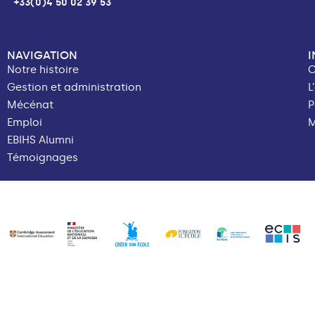
+33(0)4 50 02 39 53
NAVIGATION
Notre histoire
C
Gestion et administration
L
Mécénat
P
Emploi
M
EBIHS Alumni
Témoignages