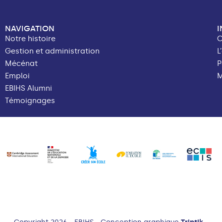
NAVIGATION
Notre histoire
C
Gestion et administration
L
Mécénat
P
Emploi
M
EBIHS Alumni
Témoignages
Copyright 2026 - EBIHS - Conception graphique
Triptik
-