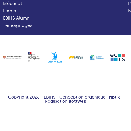
Mécénat
P
Emploi
M
EBIHS Alumni
Témoignages
Copyright 2026 - EBIHS - Conception graphique
Triptik
-
Réalisation
Bottweb