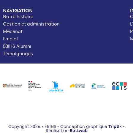
NAVIGATION
Notre histoire
C
Gestion et administration
L
Mécénat
P
Emploi
M
EBIHS Alumni
Témoignages
Copyright 2026 - EBIHS - Conception graphique
Triptik
-
Réalisation
Bottweb