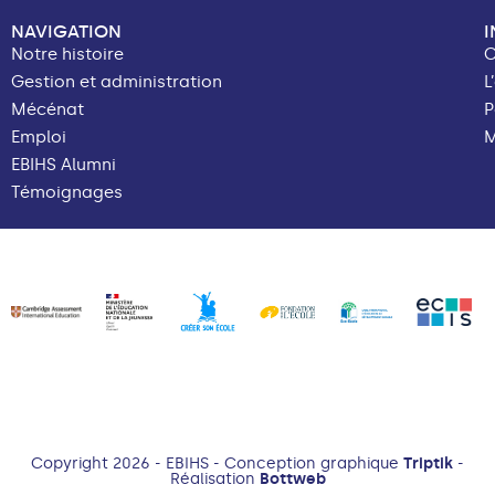
NAVIGATION
Notre histoire
C
Gestion et administration
L
Mécénat
P
Emploi
M
EBIHS Alumni
Témoignages
Copyright 2026 - EBIHS - Conception graphique
Triptik
-
Réalisation
Bottweb