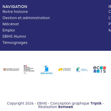
NAVIGATION
Notre histoire
C
Gestion et administration
L
Mécénat
P
Emploi
M
EBIHS Alumni
Témoignages
Copyright 2026 - EBIHS - Conception graphique
Triptik
-
Réalisation
Bottweb