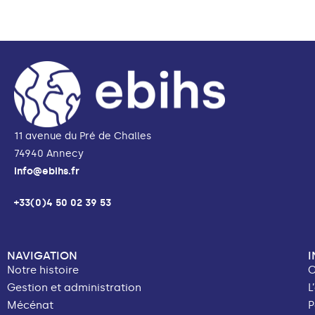
11 avenue du Pré de Challes
74940 Annecy
info@ebihs.fr
+33(0)4 50 02 39 53
NAVIGATION
Notre histoire
C
Gestion et administration
L
Mécénat
P