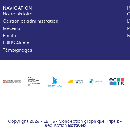
NAVIGATION
Notre histoire
C
Gestion et administration
L
Mécénat
P
Emploi
M
EBIHS Alumni
Témoignages
Copyright 2026 - EBIHS - Conception graphique
Triptik
-
Réalisation
Bottweb